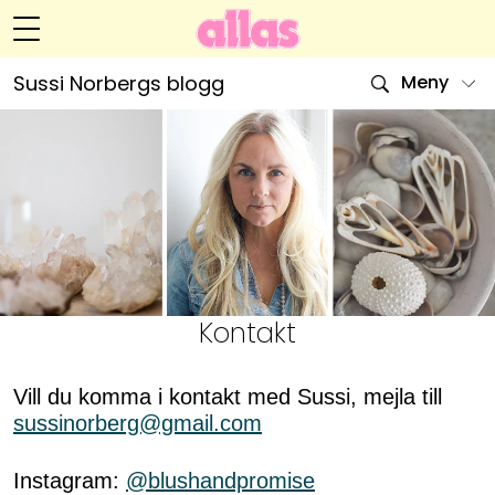
Sussi Norbergs blogg
Meny
Livsöden
Hälsa
Hem
Arkiv
Relationer
Om Sussi
Kontakt
Kategorier
Handarbete
Kontakt
Video
Vill du komma i kontakt med Sussi, mejla till
sussinorberg@gmail.com
Bloggar
Instagram:
@blushandpromise